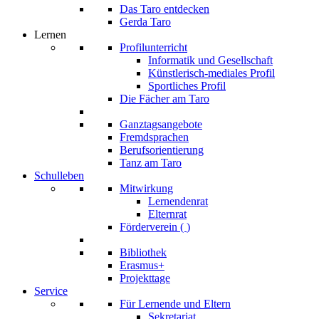
Das Taro entdecken
Gerda Taro
Lernen
Profilunterricht
Informatik und Gesellschaft
Künstlerisch-mediales Profil
Sportliches Profil
Die Fächer am Taro
Ganztagsangebote
Fremdsprachen
Berufsorientierung
Tanz am Taro
Schulleben
Mitwirkung
Lernendenrat
Elternrat
Förderverein (
)
Bibliothek
Erasmus+
Projekttage
Service
Für Lernende und Eltern
Sekretariat