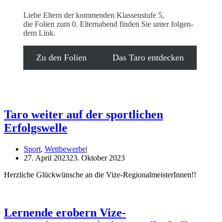
Lie­be Eltern der kom­men­den Klas­sen­stu­fe 5,
die Foli­en zum 0. Eltern­abend fin­den Sie unter fol­gen­
dem Link.
Zu den Folien
Das Taro entdecken
Taro weiter auf der sportlichen
Erfolgswelle
Sport
,
Wettbewerbe
27. April 2023
23. Oktober 2023
Herz­li­che Glück­wün­sche an die Vize-RegionalmeisterInnen!!
Lernende erobern Vize-