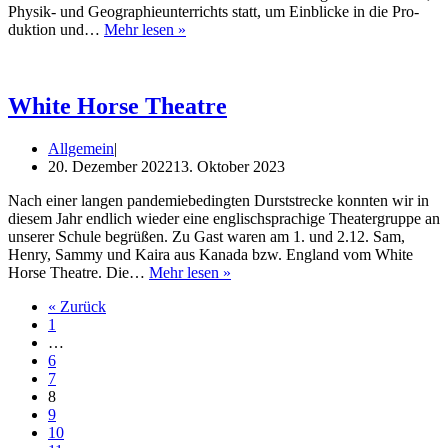
Phy­­sik- und Geo­gra­phie­un­ter­richts statt, um Ein­bli­cke in die Pro­
Exkur­
duk­ti­on und…
Mehr lesen »
si­
on
zum
BMW-
White Horse Theatre
Werk
Allgemein
20. Dezember 2022
13. Oktober 2023
Nach einer lan­gen pan­de­mie­be­ding­ten Durst­stre­cke konn­ten wir in
die­sem Jahr end­lich wie­der eine eng­lisch­spra­chi­ge Thea­ter­grup­pe an
unse­rer Schu­le begrü­ßen. Zu Gast waren am 1. und 2.12. Sam,
Hen­ry, Sam­my und Kai­ra aus Kana­da bzw. Eng­land vom White
White
Hor­se Theat­re. Die…
Mehr lesen »
Hor­
« Zurück
se
1
Theatre
…
6
7
8
9
10