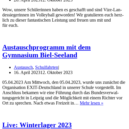
Wow, unse­re Schü­le­rin­nen haben es geschafft und sind Vize-Lan­­
des­­sie­­ge­rin­­nen im Vol­ley­ball gewor­den! Wir gra­tu­lie­ren euch herz­
lich zu die­ser fan­tas­ti­schen Leis­tung und freu­en uns mit und
für euch.
Austauschprogramm mit dem
Gymnasium Biel-Seeland
Austausch
,
Schulfahrten
16. April 2023
12. Oktober 2023
05.04.2023 Am Mitt­woch, den 05.04.2023, wur­de uns zunächst die
Orga­ni­sa­ti­on EXIT-Deut­sch­­land in unse­rer Schu­le vor­ge­stellt. Im
Anschluss beka­men wir eine Füh­rung durch das Bun­des­ver­wal­
tungs­ge­richt in Leip­zig und die Mög­lich­keit mit einem Rich­ter vor
Aus­
Ort zu spre­chen. Nach etwas Frei­zeit in…
Mehr lesen »
tausch­
pro­
gramm
mit
Live: Winterlager 2023
dem