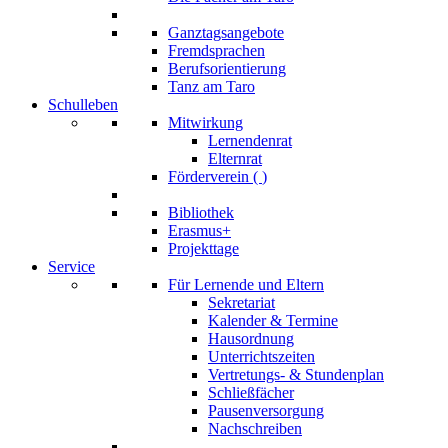
Ganztagsangebote
Fremdsprachen
Berufsorientierung
Tanz am Taro
Schulleben
Mitwirkung
Lernendenrat
Elternrat
Förderverein (
)
Bibliothek
Erasmus+
Projekttage
Service
Für Lernende und Eltern
Sekretariat
Kalender & Termine
Hausordnung
Unterrichtszeiten
Vertretungs- & Stundenplan
Schließfächer
Pausenversorgung
Nachschreiben