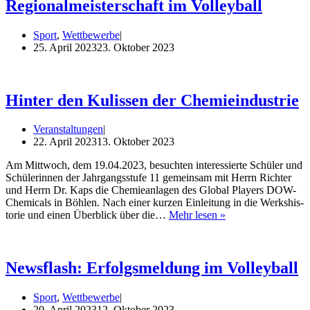
Regionalmeisterschaft im Volleyball
Sport
,
Wettbewerbe
25. April 2023
23. Oktober 2023
Hinter den Kulissen der Chemieindustrie
Veranstaltungen
22. April 2023
13. Oktober 2023
Am Mitt­woch, dem 19.04.2023, besuch­ten inter­es­sier­te Schü­ler und
Schü­le­rin­nen der Jahr­gangs­stu­fe 11 gemein­sam mit Herrn Rich­ter
und Herrn Dr. Kaps die Che­mie­an­la­gen des Glo­bal Play­ers DOW-
Che­­mi­­cals in Böh­len. Nach einer kur­zen Ein­lei­tung in die Werks­his­
Hin­
to­rie und einen Über­blick über die…
Mehr lesen »
ter
den
Kulis­
sen
Newsflash: Erfolgsmeldung im Volleyball
der
Chemieindustrie
Sport
,
Wettbewerbe
20. April 2023
12. Oktober 2023