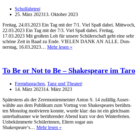
Gym­
Schulfahrten
na­
25. März 2023
13. Oktober 2023
si­
um
Frei­tag, 24.03.2023 Ein Tag mit der 7/1. Viel Spaß dabei. Mitt­woch,
Biel-
22.03.2023 Ein Tag mit der 7/3. Viel Spaß dabei. Frei­tag,
Seeland
17.03.2023 Mit gro­ßem Lob für unse­re Schü­ler­schaft geht eine sehr
schö­ne Zeit in Baad zu Ende. VIELEN DANK AN ALLE. Don­
Live:
ners­tag, 16.03.2023…
Mehr lesen »
Win­
ter­
la­
ger 2023
To Be or Not to Be – Shakespeare im Taro
Fremdsprachen
,
Tanz und Theater
14. März 2023
14. März 2023
Spä­tes­tens als der Zere­mo­nien­meis­ter Anton S. 14 zufäl­lig Aus­er­
wähl­te aus dem Publi­kum zum Vor­trag von Shake­speares berühm­
ten Mono­log moti­vie­ren konn­te, wur­de klar: das ist ein gleich­sam
unter­halt­sa­mer wie berüh­ren­der Abend kurz vor den Win­ter­fe­ri­en.
Unbe­küm­mer­te Schü­le­rin­nen, Eltern sogar aus
To
Shakespeare‘s…
Mehr lesen »
Be