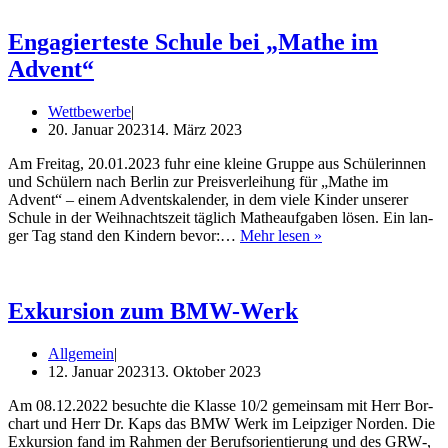
or
Not
to
Engagierteste Schule bei „Mathe im
Be
Advent“
–
Shake­
speare
Wettbewerbe
im Taro
20. Januar 2023
14. März 2023
Am Frei­tag, 20.01.2023 fuhr eine klei­ne Grup­pe aus Schü­le­rin­nen
und Schü­lern nach Ber­lin zur Preis­ver­lei­hung für „Mathe im
Advent“ – einem Advents­ka­len­der, in dem vie­le Kin­der unse­rer
Schu­le in der Weih­nachts­zeit täg­lich Mathe­auf­ga­ben lösen. Ein lan­
Enga­
ger Tag stand den Kin­dern bevor:…
Mehr lesen »
gier­
tes­
te
Schu­
Exkursion zum BMW-Werk
le
bei
Allgemein
„Mathe
12. Januar 2023
13. Oktober 2023
im
Advent“
Am 08.12.2022 besuch­te die Klas­se 10/2 gemein­sam mit Herr Bor­
chart und Herr Dr. Kaps das BMW Werk im Leip­zi­ger Nor­den. Die
Exkur­si­on fand im Rah­men der Berufs­ori­en­tie­rung und des GRW‑,