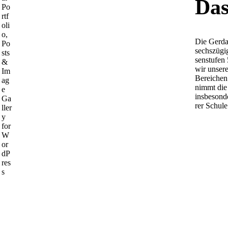
Das
Die Ger­da
sechs­zü­g
sen­stu­fen
wir unse­re
Berei­chen
nimmt die D
ins­be­son­
rer Schu­le