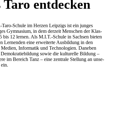
 Taro entdecken
-Taro-Schu­le im Her­zen Leip­zigs ist ein jun­ges
i­ges Gym­na­si­um, in dem der­zeit Men­schen der Klas­
 5 bis 12 ler­nen. Als M.I.T.-Schule in Sach­sen bie­ten
n Ler­nen­den eine erwei­ter­te Aus­bil­dung in den
 Medi­en, Infor­ma­tik und Tech­no­lo­gien. Dane­ben
emo­kra­tie­bil­dung sowie die kul­tu­rel­le Bil­dung –
de­re im Bereich Tanz – eine zen­tra­le Stel­lung an unse­
 ein.