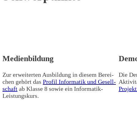
Medienbildung
Demo
Zur erwei­ter­ten Aus­bil­dung in die­sem Berei­
Die Dem
chen gehört das
Pro­fil Infor­ma­tik und Gesell­
Akti­vi­
schaft
ab Klas­se 8 sowie ein Informatik-
Pro­jekt­
Leistungskurs.