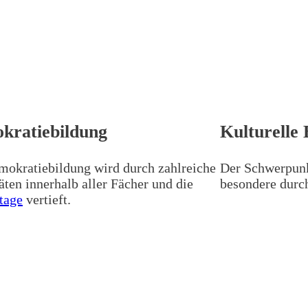
kratiebildung
Kulturelle 
o­kra­tie­bil­dung wird durch zahl­rei­che
Der Schwer­punkt
tä­ten inner­halb aller Fächer und die
be­son­de­re dur
ta­ge
vertieft.