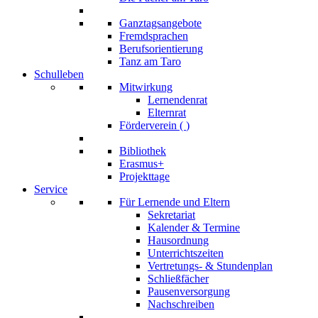
Ganztagsangebote
Fremdsprachen
Berufsorientierung
Tanz am Taro
Schulleben
Mitwirkung
Lernendenrat
Elternrat
Förderverein (
)
Bibliothek
Erasmus+
Projekttage
Service
Für Lernende und Eltern
Sekretariat
Kalender & Termine
Hausordnung
Unterrichtszeiten
Vertretungs- & Stundenplan
Schließfächer
Pausenversorgung
Nachschreiben