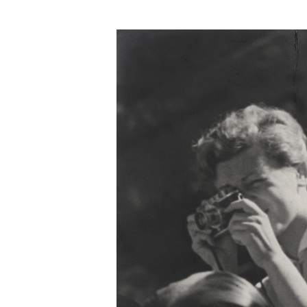
em Part­ner Robert
te Frau, die an einer
­keit von Medi­en, die