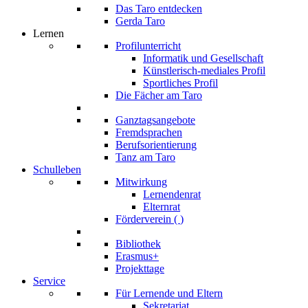
Das Taro entdecken
Gerda Taro
Lernen
Profilunterricht
Informatik und Gesellschaft
Künstlerisch-mediales Profil
Sportliches Profil
Die Fächer am Taro
Ganztagsangebote
Fremdsprachen
Berufsorientierung
Tanz am Taro
Schulleben
Mitwirkung
Lernendenrat
Elternrat
Förderverein (
)
Bibliothek
Erasmus+
Projekttage
Service
Für Lernende und Eltern
Sekretariat