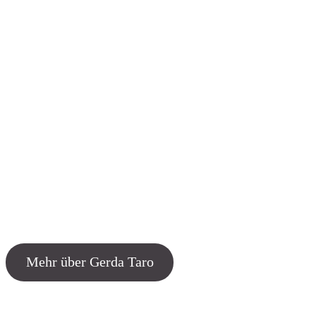
Wer war Gerda Taro?
Die Namens­ge­be­rin unse­rer Schu­le doku­men­tier­te zusam­men mit ihr
Capa die Gräu­el des Spa­ni­schen Bür­ger­krie­ges und war damit die ers­
Kriegs­front foto­gra­fier­te. Ihre Arbeit steht für die poli­ti­sche Wirk­sam
auch in der Gegen­wart immer wich­ti­ger wird.
Mehr über Ger­da Taro