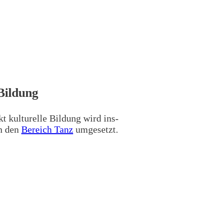
Bildung
 kul­tu­rel­le Bil­dung wird ins­
ch den
Bereich Tanz
umgesetzt.