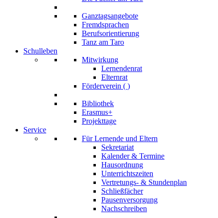
Ganztagsangebote
Fremdsprachen
Berufsorientierung
Tanz am Taro
Schulleben
Mitwirkung
Lernendenrat
Elternrat
Förderverein (
)
Bibliothek
Erasmus+
Projekttage
Service
Für Lernende und Eltern
Sekretariat
Kalender & Termine
Hausordnung
Unterrichtszeiten
Vertretungs- & Stundenplan
Schließfächer
Pausenversorgung
Nachschreiben