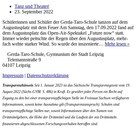
–
Tanz und Theater
Shake­
23. September 2022
speare
im Taro
Schü­le­rin­nen und Schü­ler der Ger­­da-Taro-Schu­­le tan­zen auf dem
Augus­tus­platz mit dem Feu­er Am Sams­tag, den 17.09.2022 fand auf
dem Augus­tus­platz das Open-Air-Spek­­ta­kel „Future now“ statt.
Immer wie­der peitsch­te der Regen über den Augus­tus­platz, mehr­
Tar
fach weh­te star­ker Wind. So wur­de der insze­nier­te…
Mehr lesen »
on
Gerda-Taro-Schule, Gymnasium der Stadt Leipzig
fire
Telemannstraße 9
–
04107 Leipzig
Tan
Impressum
|
Datenschutzerklärung
Transparenzhinweis
Seit 1. Januar 2023 ist das Sächsische Transparenzgesetz vom 19.
August 2022 (Sächs-GVBI. S. 486) in Kraft. Es gewährt jeder Person ein Recht auf
Zugang zu den bei einer transparenzpflichtigen Stelle im Freistaat Sachsen verfügbaren
Informationen, soweit keine Ausnahme gilt (Transparenzanspruch). Schulen sind
transparenzpflichtige Stellen nur, soweit Informationen über den Namen von
Drittmittelgebern, die Höhe der Drittmittel und die Laufzeit der mit Drittmitteln
finanzierten abgeschlossenen Forschungsvorhaben betroffen sind.