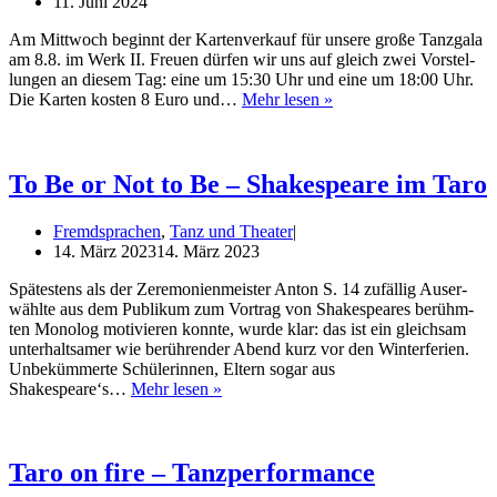
11. Juni 2024
Am Mitt­woch beginnt der Kar­ten­ver­kauf für unse­re gro­ße Tanz­ga­la
am 8.8. im Werk II. Freu­en dür­fen wir uns auf gleich zwei Vor­stel­
lun­gen an die­sem Tag: eine um 15:30 Uhr und eine um 18:00 Uhr.
Tanz­
Die Kar­ten kos­ten 8 Euro und…
Mehr lesen »
ga­
la
2024:
Kar­
To Be or Not to Be – Shakespeare im Taro
ten­
ver­
Fremdsprachen
,
Tanz und Theater
kauf
14. März 2023
14. März 2023
startet!
Spä­tes­tens als der Zere­mo­nien­meis­ter Anton S. 14 zufäl­lig Aus­er­
wähl­te aus dem Publi­kum zum Vor­trag von Shake­speares berühm­
ten Mono­log moti­vie­ren konn­te, wur­de klar: das ist ein gleich­sam
unter­halt­sa­mer wie berüh­ren­der Abend kurz vor den Win­ter­fe­ri­en.
Unbe­küm­mer­te Schü­le­rin­nen, Eltern sogar aus
To
Shakespeare‘s…
Mehr lesen »
Be
or
Not
to
Taro on fire – Tanzperformance
Be