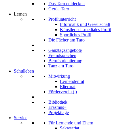
Das Taro entdecken
Gerda Taro
Lernen
Profilunterricht
Informatik und Gesellschaft
Künstlerisch-mediales Profil
Sportliches Profil
Die Fächer am Taro
Ganztagsangebote
Fremdsprachen
Berufsorientierung
Tanz am Taro
Schulleben
Mitwirkung
Lernendenrat
Elternrat
Förderverein (
)
Bibliothek
Erasmus+
Projekttage
Service
Für Lernende und Eltern
Sekretariat