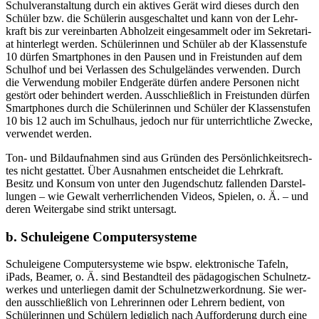
Schul­ver­an­stal­tung durch ein akti­ves Gerät wird die­ses durch den
Schü­ler bzw. die Schü­le­rin aus­ge­schal­tet und kann von der Lehr­
kraft bis zur ver­ein­bar­ten Abhol­zeit ein­ge­sam­melt oder im Sekre­ta­ri­
at hin­ter­legt wer­den. Schü­le­rin­nen und Schü­ler ab der Klas­sen­stu­fe
10 dür­fen Smart­phones in den Pau­sen und in Frei­stun­den auf dem
Schul­hof und bei Ver­las­sen des Schul­ge­län­des ver­wen­den. Durch
die Ver­wen­dung mobi­ler End­ge­rä­te dür­fen ande­re Per­so­nen nicht
gestört oder behin­dert wer­den. Aus­schließ­lich in Frei­stun­den dür­fen
Smart­phones durch die Schü­le­rin­nen und Schü­ler der Klas­sen­stu­fen
10 bis 12 auch im Schul­haus, jedoch nur für unter­richt­li­che Zwe­cke,
ver­wen­det werden.
Ton- und Bild­auf­nah­men sind aus Grün­den des Per­sön­lich­keits­rech­
tes nicht gestat­tet. Über Aus­nah­men ent­schei­det die Lehr­kraft.
Besitz und Kon­sum von unter den Jugend­schutz fal­len­den Dar­stel­
lun­gen – wie Gewalt ver­herr­li­chen­den Vide­os, Spie­len, o. Ä. – und
deren Wei­ter­ga­be sind strikt untersagt.
b. Schuleigene Computersysteme
Schul­ei­ge­ne Com­pu­ter­sys­te­me wie bspw. elek­tro­ni­sche Tafeln,
iPads, Bea­mer, o. Ä. sind Bestand­teil des päd­ago­gi­schen Schul­netz­
wer­kes und unter­lie­gen damit der Schul­netz­werk­ord­nung. Sie wer­
den aus­schließ­lich von Leh­re­rin­nen oder Leh­rern bedient, von
Schü­le­rin­nen und Schü­lern ledig­lich nach Auf­for­de­rung durch eine