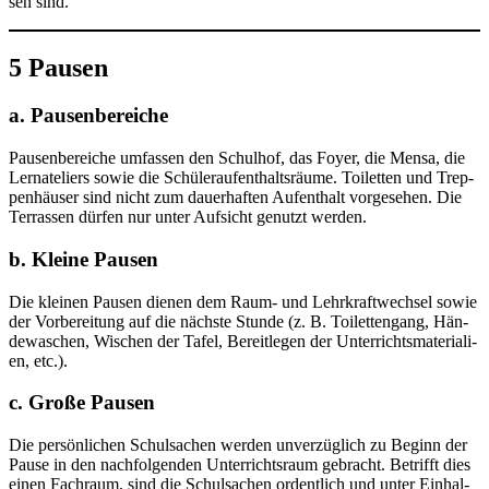
sen sind.
5 Pausen
a. Pausenbereiche
Pau­sen­be­rei­che umfas­sen den Schul­hof, das Foy­er, die Men­sa, die
Ler­n­ate­liers sowie die Schü­ler­auf­ent­halts­räu­me. Toi­let­ten und Trep­
pen­häu­ser sind nicht zum dau­er­haf­ten Auf­ent­halt vor­ge­se­hen. Die
Ter­ras­sen dür­fen nur unter Auf­sicht genutzt werden.
b. Kleine Pausen
Die klei­nen Pau­sen die­nen dem Raum- und Lehr­kraft­wech­sel sowie
der Vor­be­rei­tung auf die nächs­te Stun­de (z. B. Toi­let­ten­gang, Hän­
de­wa­schen, Wischen der Tafel, Bereit­le­gen der Unter­richts­ma­te­ria­li­
en, etc.).
c. Große Pausen
Die per­sön­li­chen Schul­sa­chen wer­den unver­züg­lich zu Beginn der
Pau­se in den nach­fol­gen­den Unter­richts­raum gebracht. Betrifft dies
einen Fach­raum, sind die Schul­sa­chen ordent­lich und unter Ein­hal­