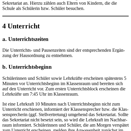
Sekre­ta­ri­at an. Hier­zu zäh­len auch Eltern von Kin­dern, die die
Schu­le als Schü­le­rin bzw. Schü­ler besuchen.
4 Unterricht
a. Unterrichtszeiten
Die Unter­richts- und Pau­sen­zei­ten sind der ent­spre­chen­den Ergän­
zung der Haus­ord­nung zu entnehmen.
b. Unterrichtsbeginn
Schü­le­rin­nen und Schü­ler sowie Lehr­kräf­te erschei­nen spä­tes­tens 5
Minu­ten vor Unter­richts­be­ginn im Klas­sen­raum und berei­ten sich
auf den Unter­richt vor. Zum ers­ten Unter­richts­block erschei­nen die
Lehr­kräf­te um 7:45 Uhr im Klassenraum.
Ist eine Lehr­kraft 10 Minu­ten nach Unter­richts­be­ginn nicht zum
Unter­richt erschie­nen, infor­miert der Klas­sen­spre­cher bzw. die Klas­
sen­spre­che­rin (ggf. Stell­ver­tre­tung) umge­hend das Sekre­ta­ri­at. Soll­te
das Sekre­ta­ri­at nicht besetzt sein, so wird die Lehr­kraft im Nach­bar­
raum infor­miert. Schü­le­rin­nen und Schü­ler, die am Mor­gen ver­spä­tet
zum Unter­richt erschei­nen, mel­den ihre Anwe­sen­heit zunächst im