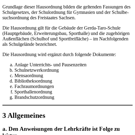
Grund­la­ge die­ser Haus­ord­nung bil­den die gel­ten­den Fas­sun­gen des
Schul­ge­set­zes, der Schul­ord­nung für Gym­na­si­en und der Schul­be­
suchs­ord­nung des Frei­staa­tes Sachsen.
Die Haus­ord­nung gilt für die Gebäu­de der Ger­da-Taro-Schu­le
(Haupt­ge­bäu­de, Erwei­te­rungs­bau, Sport­hal­le) und die zuge­hö­ri­gen
Außen­flä­chen (Schul­hof und Sport­frei­flä­che) – im Nach­fol­gen­den
als Schul­ge­län­de bezeichnet.
Die Haus­ord­nung wird ergänzt durch fol­gen­de Dokumente:
Anla­ge Unter­richts- und Pausenzeiten
Schul­netz­werk­ord­nung
Men­sa­ord­nung
Biblio­theks­ord­nung
Fach­raum­ord­nun­gen
Sport­hal­len­ord­nung
Brand­schutz­ord­nung
3 Allgemeines
a. Den Anweisungen der Lehrkräfte ist Folge zu