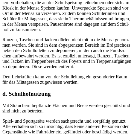
lern vor­be­hal­ten, die an der Schul­spei­sung teil­neh­men oder sich am
Kiosk in der Men­sa Spei­sen kau­fen. Unver­pack­te Spei­sen sind vor
Ort in der Men­sa zu ver­zeh­ren. Zudem kön­nen Schü­le­rin­nen und
Schü­ler ihr Mit­tag­essen, dass sie in Ther­m­obe­hält­nis­sen mit­brin­gen,
in der Men­sa ver­spei­sen. Pau­sen­bro­te sind dage­gen auf dem Schul­
hof zu konsumieren.
Ran­zen, Taschen und Jacken dür­fen nicht mit in die Men­sa genom­
men wer­den. Sie sind in dem abge­grenz­ten Bereich im Erd­ge­schoss
neben den Schul­toi­let­ten zu depo­nie­ren, in dem auch die Fund­sa­
chen auf­be­wahrt wer­den. Es ist expli­zit unter­sagt, Ran­zen, Taschen
und Jacken im Trep­pen­be­reich des Foy­ers und in Trep­pen­auf­gän­gen
zu depo­nie­ren. Die­se wer­den entfernt.
Den Lehr­kräf­ten kann von der Schul­lei­tung ein geson­der­ter Raum
für das Mit­tag­essen zuge­wie­sen werden.
d. Schulhofnutzung
Mit Sträu­chern bepflanz­te Flä­chen und Bee­te wer­den geschützt und
sind nicht zu betreten.
Spiel- und Sport­ge­rä­te wer­den sach­ge­recht und sorg­fäl­tig genutzt.
Alle ver­hal­ten sich so umsich­tig, dass kei­ne ande­ren Per­so­nen oder
Gegen­stän­de wie Fahr­rä­der etc. gefähr­det oder beschä­digt wer­den.