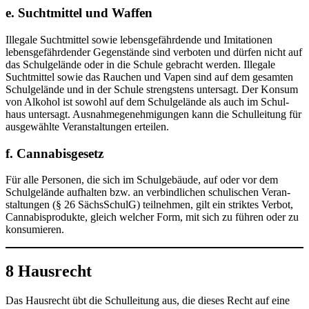
e. Suchtmittel und Waffen
Ille­ga­le Sucht­mit­tel sowie lebens­ge­fähr­den­de und Imi­ta­tio­nen
lebens­ge­fähr­den­der Gegen­stän­de sind ver­bo­ten und dür­fen nicht auf
das Schul­ge­län­de oder in die Schu­le gebracht wer­den. Ille­ga­le
Sucht­mit­tel sowie das Rau­chen und Vapen sind auf dem gesam­ten
Schul­ge­län­de und in der Schu­le strengs­tens unter­sagt. Der Kon­sum
von Alko­hol ist sowohl auf dem Schul­ge­län­de als auch im Schul­
haus unter­sagt. Aus­nah­me­ge­neh­mi­gun­gen kann die Schul­lei­tung für
aus­ge­wähl­te Ver­an­stal­tun­gen erteilen.
f. Cannabisgesetz
Für alle Per­so­nen, die sich im Schul­ge­bäu­de, auf oder vor dem
Schul­ge­län­de auf­hal­ten bzw. an ver­bind­li­chen schu­li­schen Ver­an­
stal­tun­gen (§ 26 Sächs­SchulG) teil­neh­men, gilt ein strik­tes Ver­bot,
Can­na­bis­pro­duk­te, gleich wel­cher Form, mit sich zu füh­ren oder zu
konsumieren.
8 Hausrecht
Das Haus­recht übt die Schul­lei­tung aus, die die­ses Recht auf eine