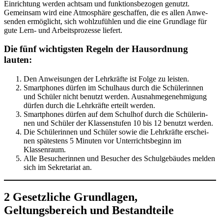
Ein­rich­tung wer­den acht­sam und funk­ti­ons­be­zo­gen genutzt.
Gemein­sam wird eine Atmo­sphä­re geschaf­fen, die es allen Anwe­
sen­den ermög­licht, sich wohl­zu­füh­len und die eine Grund­la­ge für
gute Lern- und Arbeits­pro­zes­se liefert.
Die fünf wichtigsten Regeln der Hausordnung
lauten:
Den Anwei­sun­gen der Lehr­kräf­te ist Fol­ge zu leisten.
Smart­phones dür­fen im Schul­haus durch die Schü­le­rin­nen
und Schü­ler nicht benutzt wer­den. Aus­nah­me­ge­neh­mi­gung
dür­fen durch die Lehr­kräf­te erteilt werden.
Smart­phones dür­fen auf dem Schul­hof durch die Schü­le­rin­
nen und Schü­ler der Klas­sen­stu­fen 10 bis 12 benutzt werden.
Die Schü­le­rin­nen und Schü­ler sowie die Lehr­kräf­te erschei­
nen spä­tes­tens 5 Minu­ten vor Unter­richts­be­ginn im
Klassenraum.
Alle Besu­che­rin­nen und Besu­cher des Schul­ge­bäu­des mel­den
sich im Sekre­ta­ri­at an.
2 Gesetzliche Grundlagen,
Geltungsbereich und Bestandteile