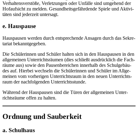
Ver­hal­tens­ver­stö­ße, Ver­let­zun­gen oder Unfäl­le sind umge­hend der
Hof­auf­sicht zu mel­den. Gesund­heits­ge­fähr­den­de Spie­le und Akti­vi­
tä­ten sind jeder­zeit untersagt.
e. Hauspause
Haus­pau­sen wer­den durch ent­spre­chen­de Ansa­gen durch das Sekre­
ta­ri­at bekanntgegeben.
Die Schü­le­rin­nen und Schü­ler hal­ten sich in den Haus­pau­sen in den
all­ge­mei­nen Unter­richts­räu­men (dies schließt aus­drück­lich die Fach­
räu­me aus) sowie den Pau­sen­be­rei­chen inner­halb des Schul­ge­bäu­
des auf. Hier­bei wech­seln die Schü­le­rin­nen und Schü­ler im All­ge­
mei­nen vom vor­he­ri­gen Unter­richts­raum in den neu­en Unter­richts­
raum der nach­fol­gen­den Unterrichtsstunde.
Wäh­rend der Haus­pau­sen sind die Türen der all­ge­mei­nen Unter­
richts­räu­me offen zu halten.
Ordnung und Sauberkeit
a. Schulhaus