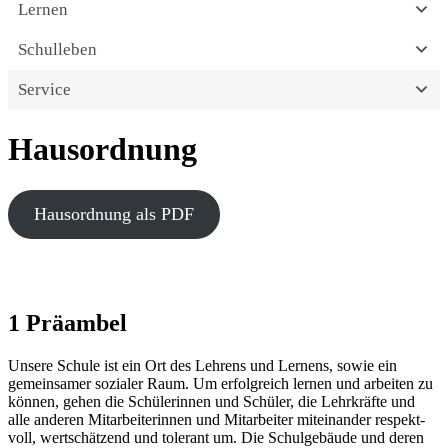
Lernen
Schulleben
Service
Hausordnung
Haus­ord­nung als PDF
1 Präambel
Unse­re Schu­le ist ein Ort des Leh­rens und Ler­nens, sowie ein
gemein­sa­mer sozia­ler Raum. Um erfolg­reich ler­nen und arbei­ten zu
kön­nen, gehen die Schü­le­rin­nen und Schü­ler, die Lehr­kräf­te und
alle ande­ren Mit­ar­bei­te­rin­nen und Mit­ar­bei­ter mit­ein­an­der respekt­
voll, wert­schät­zend und tole­rant um. Die Schul­ge­bäu­de und deren