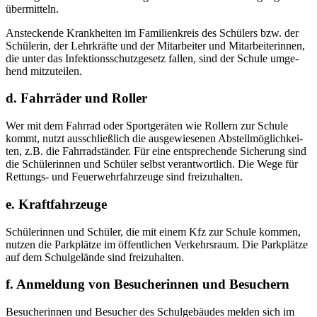
übermitteln.
Anste­cken­de Krank­hei­ten im Fami­li­en­kreis des Schü­lers bzw. der
Schü­le­rin, der Lehr­kräf­te und der Mit­ar­bei­ter und Mit­ar­bei­te­rin­nen,
die unter das Infek­ti­ons­schutz­ge­setz fal­len, sind der Schu­le umge­
hend mitzuteilen.
d. Fahrräder und Roller
Wer mit dem Fahr­rad oder Sport­ge­rä­ten wie Rol­lern zur Schu­le
kommt, nutzt aus­schließ­lich die aus­ge­wie­se­nen Abstell­mög­lich­kei­
ten, z.B. die Fahr­rad­stän­der. Für eine ent­spre­chen­de Siche­rung sind
die Schü­le­rin­nen und Schü­ler selbst ver­ant­wort­lich. Die Wege für
Ret­tungs- und Feu­er­wehr­fahr­zeu­ge sind freizuhalten.
e. Kraftfahrzeuge
Schü­le­rin­nen und Schü­ler, die mit einem Kfz zur Schu­le kom­men,
nut­zen die Park­plät­ze im öffent­li­chen Ver­kehrs­raum. Die Park­plät­ze
auf dem Schul­ge­län­de sind freizuhalten.
f. Anmeldung von Besucherinnen und Besuchern
Besu­che­rin­nen und Besu­cher des Schul­ge­bäu­des mel­den sich im