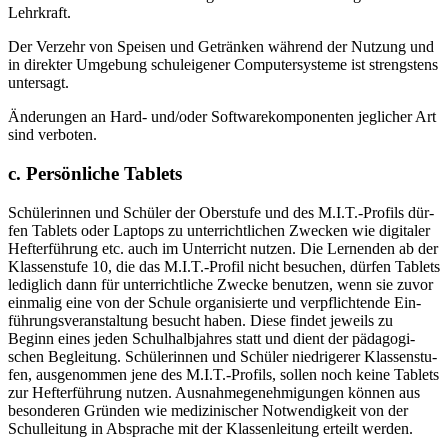
Lehrkraft.
Der Ver­zehr von Spei­sen und Geträn­ken wäh­rend der Nut­zung und
in direk­ter Umge­bung schul­ei­ge­ner Com­pu­ter­sys­te­me ist strengs­tens
untersagt.
Ände­run­gen an Hard- und/oder Soft­ware­kom­po­nen­ten jeg­li­cher Art
sind verboten.
c. Persönliche Tablets
Schü­le­rin­nen und Schü­ler der Ober­stu­fe und des M.I.T.-Profils dür­
fen Tablets oder Lap­tops zu unter­richt­li­chen Zwe­cken wie digi­ta­ler
Hef­ter­füh­rung etc. auch im Unter­richt nut­zen. Die Ler­nen­den ab der
Klas­sen­stu­fe 10, die das M.I.T.-Profil nicht besu­chen, dür­fen Tablets
ledig­lich dann für unter­richt­li­che Zwe­cke benut­zen, wenn sie zuvor
ein­ma­lig eine von der Schu­le orga­ni­sier­te und ver­pflich­ten­de Ein­
füh­rungs­ver­an­stal­tung besucht haben. Die­se fin­det jeweils zu
Beginn eines jeden Schul­halb­jah­res statt und dient der päd­ago­gi­
schen Beglei­tung. Schü­le­rin­nen und Schü­ler nied­ri­ge­rer Klas­sen­stu­
fen, aus­ge­nom­men jene des M.I.T.-Profils, sol­len noch kei­ne Tablets
zur Hef­ter­füh­rung nut­zen. Aus­nah­me­ge­neh­mi­gun­gen kön­nen aus
beson­de­ren Grün­den wie medi­zi­ni­scher Not­wen­dig­keit von der
Schul­lei­tung in Abspra­che mit der Klas­sen­lei­tung erteilt werden.