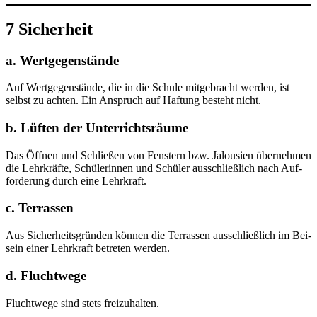
7 Sicherheit
a. Wertgegenstände
Auf Wert­ge­gen­stän­de, die in die Schu­le mit­ge­bracht wer­den, ist
selbst zu ach­ten. Ein Anspruch auf Haf­tung besteht nicht.
b. Lüften der Unterrichtsräume
Das Öff­nen und Schlie­ßen von Fens­tern bzw. Jalou­sien über­neh­men
die Lehr­kräf­te, Schü­le­rin­nen und Schü­ler aus­schließ­lich nach Auf­
for­de­rung durch eine Lehrkraft.
c. Terrassen
Aus Sicher­heits­grün­den kön­nen die Ter­ras­sen aus­schließ­lich im Bei­
sein einer Lehr­kraft betre­ten werden.
d. Fluchtwege
Flucht­we­ge sind stets freizuhalten.