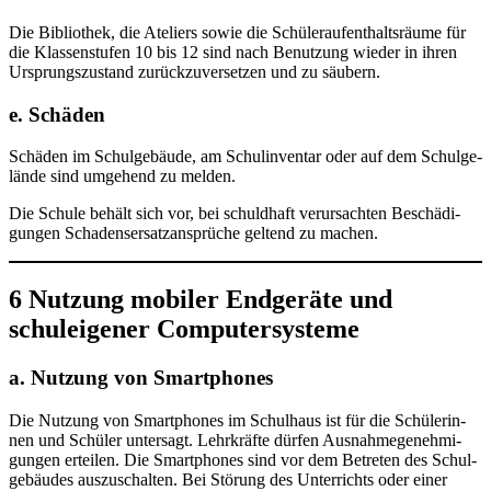
Die Biblio­thek, die Ate­liers sowie die Schü­ler­auf­ent­halts­räu­me für
die Klas­sen­stu­fen 10 bis 12 sind nach Benut­zung wie­der in ihren
Ursprungs­zu­stand zurück­zu­ver­set­zen und zu säubern.
e. Schäden
Schä­den im Schul­ge­bäu­de, am Schul­in­ven­tar oder auf dem Schul­ge­
län­de sind umge­hend zu melden.
Die Schu­le behält sich vor, bei schuld­haft ver­ur­sach­ten Beschä­di­
gun­gen Scha­dens­er­satz­an­sprü­che gel­tend zu machen.
6 Nutzung mobiler Endgeräte und
schuleigener Computersysteme
a. Nutzung von Smartphones
Die Nut­zung von Smart­phones im Schul­haus ist für die Schü­le­rin­
nen und Schü­ler unter­sagt. Lehr­kräf­te dür­fen Aus­nah­me­ge­neh­mi­
gun­gen ertei­len. Die Smart­phones sind vor dem Betre­ten des Schul­
ge­bäu­des aus­zu­schal­ten. Bei Stö­rung des Unter­richts oder einer