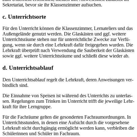
Sekre­ta­ri­at, bevor sie ihr Klas­sen­zim­mer aufsuchen.
c. Unterrichtsorte
Für den Unter­richt kön­nen die Klas­sen­zim­mer, Ler­n­ate­liers und das
Außen­ge­län­de genutzt wer­den. Die Glas­käs­ten und ggf. wei­te­re
Unter­richts­räu­me ste­hen nur für unter­richt­li­che Zwe­cke zur Ver­fü­
gung, wenn sie durch eine Lehr­kraft dafür frei­ge­ge­ben wur­den. Die
Lehr­kraft über­prüft nach Ver­wen­dung die Sau­ber­keit der Glas­käs­ten
sowie ggf. wei­te­re Unter­richts­räu­me und schließt die­se wie­der ab.
d. Unterrichtsablauf
Den Unter­richts­ab­lauf regelt die Lehr­kraft, deren Anwei­sun­gen ver­
bind­lich sind.
Die Ein­nah­me von Spei­sen ist wäh­rend des Unter­richts zu unter­las­
sen. Rege­lun­gen zum Trin­ken im Unter­richt trifft die jewei­li­ge Lehr­
kraft für ihre Lerngruppe.
Für die Fach­räu­me gel­ten die geson­der­ten Fach­raum­ord­nun­gen. In
Unter­richts­stun­den, in denen eine Auf­sicht durch die vor­ge­se­he­ne
Lehr­kraft nicht durch­gän­gig ermög­licht wer­den kann, ver­blei­ben die
Schü­le­rin­nen und Schü­ler im Fachraum.