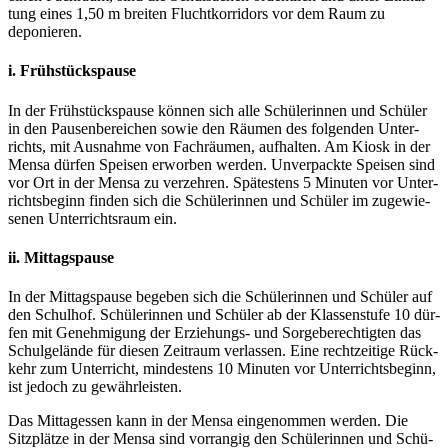
tung eines 1,50 m brei­ten Flucht­kor­ri­dors vor dem Raum zu
deponieren.
i. Frühstückspause
In der Früh­stücks­pau­se kön­nen sich alle Schü­le­rin­nen und Schü­ler
in den Pau­sen­be­rei­chen sowie den Räu­men des fol­gen­den Unter­
richts, mit Aus­nah­me von Fach­räu­men, auf­hal­ten. Am Kiosk in der
Men­sa dür­fen Spei­sen erwor­ben wer­den. Unver­pack­te Spei­sen sind
vor Ort in der Men­sa zu ver­zeh­ren. Spä­tes­tens 5 Minu­ten vor Unter­
richts­be­ginn fin­den sich die Schü­le­rin­nen und Schü­ler im zuge­wie­
se­nen Unter­richts­raum ein.
ii. Mittagspause
In der Mit­tags­pau­se bege­ben sich die Schü­le­rin­nen und Schü­ler auf
den Schul­hof. Schü­le­rin­nen und Schü­ler ab der Klas­sen­stu­fe 10 dür­
fen mit Geneh­mi­gung der Erzie­hungs- und Sor­ge­be­rech­tig­ten das
Schul­ge­län­de für die­sen Zeit­raum ver­las­sen. Eine recht­zei­ti­ge Rück­
kehr zum Unter­richt, min­des­tens 10 Minu­ten vor Unter­richts­be­ginn,
ist jedoch zu gewährleisten.
Das Mit­tag­essen kann in der Men­sa ein­ge­nom­men wer­den. Die
Sitz­plät­ze in der Men­sa sind vor­ran­gig den Schü­le­rin­nen und Schü­