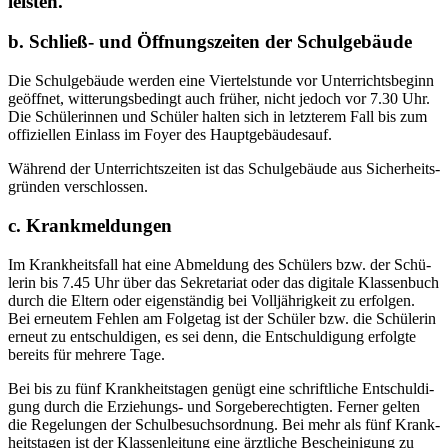
leisten.
b. Schließ- und Öffnungszeiten der Schulgebäude
Die Schul­ge­bäu­de wer­den eine Vier­tel­stun­de vor Unter­richts­be­ginn
geöff­net, wit­te­rungs­be­dingt auch frü­her, nicht jedoch vor 7.30 Uhr.
Die Schü­le­rin­nen und Schü­ler hal­ten sich in letz­te­rem Fall bis zum
offi­zi­el­len Ein­lass im Foy­er des Hauptgebäudesauf.
Wäh­rend der Unter­richts­zei­ten ist das Schul­ge­bäu­de aus Sicher­heits­
grün­den verschlossen.
c. Krankmeldungen
Im Krank­heits­fall hat eine Abmel­dung des Schü­lers bzw. der Schü­
le­rin bis 7.45 Uhr über das Sekre­ta­ri­at oder das digi­ta­le Klas­sen­buch
durch die Eltern oder eigen­stän­dig bei Voll­jäh­rig­keit zu erfol­gen.
Bei erneu­tem Feh­len am Fol­ge­tag ist der Schü­ler bzw. die Schü­le­rin
erneut zu ent­schul­di­gen, es sei denn, die Ent­schul­di­gung erfolg­te
bereits für meh­re­re Tage.
Bei bis zu fünf Krank­heits­ta­gen genügt eine schrift­li­che Ent­schul­di­
gung durch die Erzie­hungs- und Sor­ge­be­rech­tig­ten. Fer­ner gel­ten
die Rege­lun­gen der Schul­be­suchs­ord­nung. Bei mehr als fünf Krank­
heits­ta­gen ist der Klas­sen­lei­tung eine ärzt­li­che Beschei­ni­gung zu