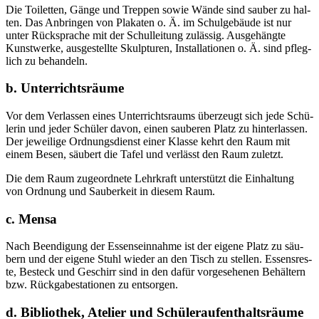
Die Toi­let­ten, Gän­ge und Trep­pen sowie Wän­de sind sau­ber zu hal­
ten. Das Anbrin­gen von Pla­ka­ten o. Ä. im Schul­ge­bäu­de ist nur
unter Rück­spra­che mit der Schul­lei­tung zuläs­sig. Aus­ge­häng­te
Kunst­wer­ke, aus­ge­stell­te Skulp­tu­ren, Instal­la­tio­nen o. Ä. sind pfleg­
lich zu behandeln.
b. Unterrichtsräume
Vor dem Ver­las­sen eines Unter­richts­raums über­zeugt sich jede Schü­
le­rin und jeder Schü­ler davon, einen sau­be­ren Platz zu hin­ter­las­sen.
Der jewei­li­ge Ord­nungs­dienst einer Klas­se kehrt den Raum mit
einem Besen, säu­bert die Tafel und ver­lässt den Raum zuletzt.
Die dem Raum zuge­ord­ne­te Lehr­kraft unter­stützt die Ein­hal­tung
von Ord­nung und Sau­ber­keit in die­sem Raum.
c. Mensa
Nach Been­di­gung der Essens­ein­nah­me ist der eige­ne Platz zu säu­
bern und der eige­ne Stuhl wie­der an den Tisch zu stel­len. Essens­res­
te, Besteck und Geschirr sind in den dafür vor­ge­se­he­nen Behäl­tern
bzw. Rück­ga­be­sta­tio­nen zu entsorgen.
d. Bibliothek, Atelier und Schüleraufenthaltsräume