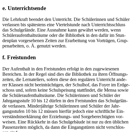
e. Unterrichtsende
Die Lehr­kraft been­det den Unter­richt. Die Schü­le­rin­nen und Schü­ler
ver­las­sen bis spä­tes­tens eine Vier­tel­stun­de nach Unter­richts­schluss
das Schul­ge­län­de. Eine Aus­nah­me kann gewährt wer­den, wenn
Schü­ler­auf­ent­halts­räu­me oder die Biblio­thek in den dafür im Stun­
den­plan vor­ge­se­he­nen Zei­ten zur Erar­bei­tung von Vor­trä­gen, Grup­
pen­ar­bei­ten, o. Ä. genutzt werden.
f. Freistunden
Der Auf­ent­halt in den Frei­stun­den erfolgt in den zuge­wie­se­nen
Berei­chen. In der Regel sind dies die Biblio­thek zu ihren Öff­nungs­
zei­ten, die Ler­n­ate­liers, sofern die­se den regu­lä­ren Unter­richt ande­
rer Klas­sen nicht beein­träch­ti­gen, der Schul­hof, das Foy­er im Erd­ge­
schoss und, sofern kei­ne Schul­spei­sung statt­fin­det, die Men­sa sowie
die Schü­ler­auf­ent­halts­räu­me. Die Schü­le­rin­nen und Schü­ler der
Jahr­gangs­stu­fe 10 bis 12 dür­fen in den Frei­stun­den das Schul­ge­län­
de ver­las­sen. Min­der­jäh­ri­ge Schü­le­rin­nen und Schü­ler der Jahr­
gangs­stu­fen 10 bis 12 müs­sen hier­für jedoch eine schrift­li­che Ein­
ver­ständ­nis­er­klä­rung der Erzie­hungs- und Sor­ge­be­rech­tig­ten vor­
wei­sen. Eine Rück­kehr in das Schul­ge­bäu­de ist nur zu den übli­chen
Pau­sen­zei­ten mög­lich, da dann die Ein­gangs­tü­ren nicht ver­schlos­