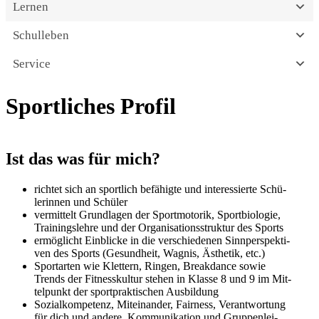
Lernen
Schulleben
Service
Sportliches Profil
Ist das was für mich?
rich­tet sich an sport­lich befä­hig­te und inter­es­sier­te Schü­
le­rin­nen und Schüler
ver­mit­telt Grund­la­gen der Sport­mo­to­rik, Sport­bio­lo­gie,
Trai­nings­leh­re und der Orga­ni­sa­ti­ons­struk­tur des Sports
ermög­licht Ein­bli­cke in die ver­schie­de­nen Sinn­per­spek­ti­
ven des Sports (Gesund­heit, Wag­nis, Ästhe­tik, etc.)
Sport­ar­ten wie Klet­tern, Rin­gen, Break­dance sowie
Trends der Fit­ness­kul­tur ste­hen in Klas­se 8 und 9 im Mit­
tel­punkt der sport­prak­ti­schen Ausbildung
Sozi­al­kom­pe­tenz, Mit­ein­an­der, Fair­ness, Ver­ant­wor­tung
für dich und ande­re, Kom­mu­ni­ka­ti­on und Grup­pen­lei­