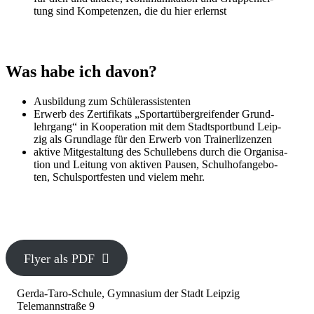
tung sind Kom­pe­ten­zen, die du hier erlernst
Was habe ich davon?
Aus­bil­dung zum Schülerassistenten
Erwerb des Zer­ti­fi­kats „Sport­art­über­grei­fen­der Grund­
lehr­gang“ in Koope­ra­ti­on mit dem Stadt­sport­bund Leip­
zig als Grund­la­ge für den Erwerb von Trainerlizenzen
akti­ve Mit­ge­stal­tung des Schul­le­bens durch die Orga­ni­sa­
ti­on und Lei­tung von akti­ven Pau­sen, Schul­hof­an­ge­bo­
ten, Schul­sport­fes­ten und vie­lem mehr.
Fly­er als PDF
Gerda-Taro-Schule, Gymnasium der Stadt Leipzig
Telemannstraße 9