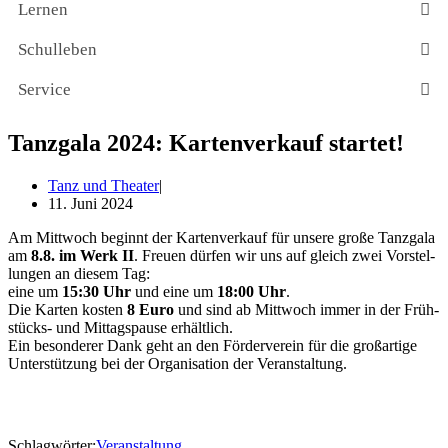
Lernen
Schulleben
Service
Tanzgala 2024: Kartenverkauf startet!
Tanz und Theater
11. Juni 2024
Am Mitt­woch beginnt der Kar­ten­ver­kauf für unse­re gro­ße Tanz­ga­la
am
8.8.
im Werk II
. Freu­en dür­fen wir uns auf gleich zwei Vor­stel­
lun­gen an die­sem Tag:
eine um
15:30 Uhr
und eine um
18:00 Uhr
.
Die Kar­ten kos­ten
8 Euro
und sind ab Mitt­woch immer in der Früh­
stücks- und Mit­tags­pau­se erhält­lich.
Ein beson­de­rer Dank geht an den För­der­ver­ein für die groß­ar­ti­ge
Unter­stüt­zung bei der Orga­ni­sa­ti­on der Veranstaltung.
Schlagwörter:
Veranstaltung