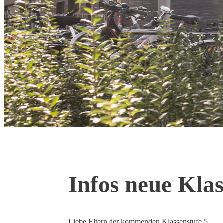
Infos neue Klas
Lie­be Eltern der kom­men­den Klas­sen­stu­fe 5,