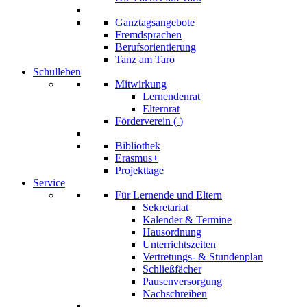
Ganztagsangebote
Fremdsprachen
Berufsorientierung
Tanz am Taro
Schulleben
Mitwirkung
Lernendenrat
Elternrat
Förderverein (
)
Bibliothek
Erasmus+
Projekttage
Service
Für Lernende und Eltern
Sekretariat
Kalender & Termine
Hausordnung
Unterrichtszeiten
Vertretungs- & Stundenplan
Schließfächer
Pausenversorgung
Nachschreiben