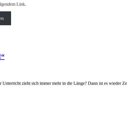
ol­gen­dem Link.
en
!“
ter­richt zieht sich immer mehr in die Län­ge? Dann ist es wie­der Zeit f