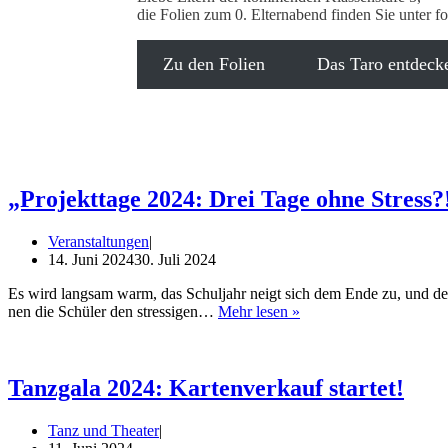
die Foli­en zum 0. Eltern­abend fin­den Sie unter f
Zu den Folien
Das Taro entdeck
„Projekttage 2024: Drei Tage ohne Stress?
Veranstaltungen
14. Juni 2024
30. Juli 2024
Es wird lang­sam warm, das Schul­jahr neigt sich dem Ende zu, und der Un
„Pro­
nen die Schü­ler den stres­si­gen…
Mehr lesen »
jekt­
ta­
ge
2024:
Tanzgala 2024: Kartenverkauf startet!
Drei
Tage
Tanz und Theater
ohne