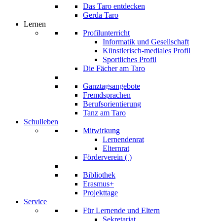
Das Taro entdecken
Gerda Taro
Lernen
Profilunterricht
Informatik und Gesellschaft
Künstlerisch-mediales Profil
Sportliches Profil
Die Fächer am Taro
Ganztagsangebote
Fremdsprachen
Berufsorientierung
Tanz am Taro
Schulleben
Mitwirkung
Lernendenrat
Elternrat
Förderverein (
)
Bibliothek
Erasmus+
Projekttage
Service
Für Lernende und Eltern
Sekretariat