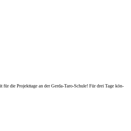
ür die Pro­jekt­ta­ge an der Ger­­da-Taro-Schu­­le! Für drei Tage kön­