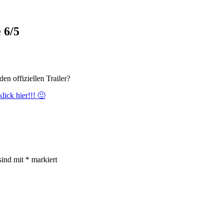
 6/5
den offi­zi­el­len Trailer?
lick hier!!! 🙂
sind mit
*
markiert