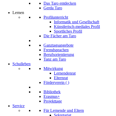
Das Taro entdecken
Gerda Taro
Lernen
Profilunterricht
Informatik und Gesellschaft
Künstlerisch-mediales Profil
Sportliches Profil
Die Fächer am Taro
Ganztagsangebote
Fremdsprachen
Berufsorientierung
Tanz am Taro
Schulleben
Mitwirkung
Lernendenrat
Elternrat
Förderverein (
)
Bibliothek
Erasmus+
Projekttage
Service
Für Lernende und Eltern
Sekretariat