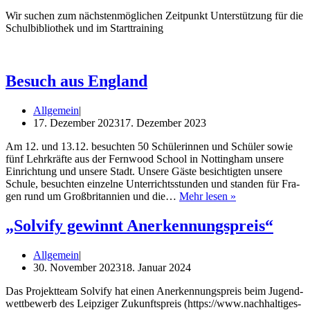
Wir suchen zum nächs­ten­mög­li­chen Zeit­punkt Unter­stüt­zung für die
Schul­bi­blio­thek und im Starttraining
Besuch aus England
Allgemein
17. Dezember 2023
17. Dezember 2023
Am 12. und 13.12. besuch­ten 50 Schü­le­rin­nen und Schü­ler sowie
fünf Lehr­kräf­te aus der Fern­wood School in Not­ting­ham unse­re
Ein­rich­tung und unse­re Stadt. Unse­re Gäs­te besich­tig­ten unse­re
Schu­le, besuch­ten ein­zel­ne Unter­richts­stun­den und stan­den für Fra­
Besuch
gen rund um Groß­bri­tan­ni­en und die…
Mehr lesen »
aus
England
„Solvify gewinnt Anerkennungspreis“
Allgemein
30. November 2023
18. Januar 2024
Das Pro­jekt­team Sol­vi­fy hat einen Aner­ken­nungs­preis beim Jugend­
wett­be­werb des Leip­zi­ger Zukunfts­preis (https://www.nachhaltiges-