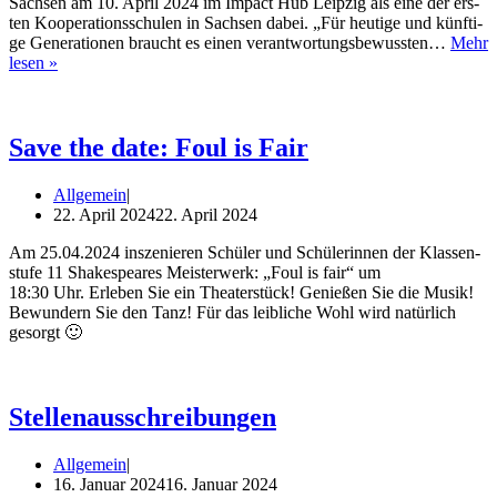
Sach­sen am 10. April 2024 im Impact Hub Leip­zig als eine der ers­
ten Koope­ra­ti­ons­schu­len in Sach­sen dabei. „Für heu­ti­ge und künf­ti­
ge Gene­ra­tio­nen braucht es einen ver­ant­wor­tungs­be­wuss­ten…
Mehr
Umwelt­
lesen »
pro­
fis
von
morgen
Save the date: Foul is Fair
Allgemein
22. April 2024
22. April 2024
Am 25.04.2024 insze­nie­ren Schü­ler und Schü­le­rin­nen der Klas­sen­
stu­fe 11 Shake­speares Meis­ter­werk: „Foul is fair“ um
18:30 Uhr. Erle­ben Sie ein Thea­ter­stück! Genie­ßen Sie die Musik!
Bewun­dern Sie den Tanz! Für das leib­li­che Wohl wird natür­lich
gesorgt 🙂
Stellenausschreibungen
Allgemein
16. Januar 2024
16. Januar 2024