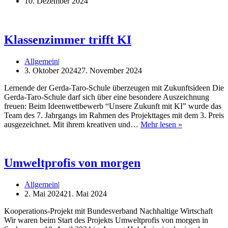
10. Dezember 2024
Klassenzimmer trifft KI
Allgemein
3. Oktober 2024
27. November 2024
Ler­nen­de der Ger­da-Taro-Schu­le über­zeu­gen mit Zukunfts­ideen Die
Ger­­da-Taro-Schu­­le darf sich über eine beson­de­re Aus­zeich­nung
freu­en: Beim Ideen­wett­be­werb “Unse­re Zukunft mit KI” wur­de das
Team des 7. Jahr­gangs im Rah­men des Pro­jekt­ta­ges mit dem 3. Preis
Klas­
aus­ge­zeich­net. Mit ihrem krea­ti­ven und…
Mehr lesen »
sen­
zim­
mer
trifft
Umweltprofis von morgen
KI
Allgemein
2. Mai 2024
21. Mai 2024
Koope­ra­ti­ons-Pro­jekt mit Bun­des­ver­band Nach­hal­ti­ge Wirt­schaft
Wir waren beim Start des Pro­jekts Umwelt­pro­fis von mor­gen in