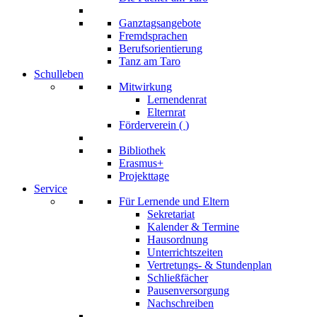
Ganztagsangebote
Fremdsprachen
Berufsorientierung
Tanz am Taro
Schulleben
Mitwirkung
Lernendenrat
Elternrat
Förderverein (
)
Bibliothek
Erasmus+
Projekttage
Service
Für Lernende und Eltern
Sekretariat
Kalender & Termine
Hausordnung
Unterrichtszeiten
Vertretungs- & Stundenplan
Schließfächer
Pausenversorgung
Nachschreiben