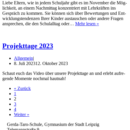
Lie­be Eltern, wie in jedem Schul­jahr gibt es im Novem­ber die Mög­
lich­keit, an einem Nach­mit­tag kon­zen­triert mit Lehr­kräf­ten ins
Gespräch zu kom­men. Sie kön­nen sich über Bewer­tun­gen und Ent­
wick­lungs­ten­den­zen Ihrer Kin­der aus­tau­schen oder ande­re Fra­gen
Eltern­
anspre­chen, die den Schul­all­tag oder…
Mehr lesen »
sprech­
tag
am
07.11.2023
Projekttage 2023
Allgemein
8. Juli 2023
12. Oktober 2023
Schaut euch das Video über unse­re Pro­jekt­ta­ge an und erlebt auf­re­
gen­de Momen­te noch­mal hautnah!
« Zurück
1
2
3
4
Weiter »
Gerda-Taro-Schule, Gymnasium der Stadt Leipzig
Telemannstraße 9