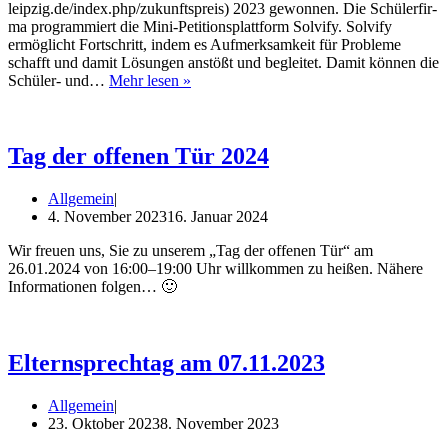
leipzig.de/index.php/zukunftspreis) 2023 gewon­nen. Die Schü­ler­fir­
ma pro­gram­miert die Mini-Peti­­ti­ons­­plat­t­­form Sol­vi­fy. Sol­vi­fy
ermög­licht Fort­schritt, indem es Auf­merk­sam­keit für Pro­ble­me
schafft und damit Lösun­gen anstößt und beglei­tet. Damit kön­nen die
„Sol­
Schü­­ler- und…
Mehr lesen »
vi­
fy
gewinnt
Anerkennungspreis“
Tag der offenen Tür 2024
Allgemein
4. November 2023
16. Januar 2024
Wir freu­en uns, Sie zu unse­rem „Tag der offe­nen Tür“ am
26.01.2024 von 16:00–19:00 Uhr will­kom­men zu hei­ßen. Nähe­re
Infor­ma­tio­nen folgen… 🙂
Elternsprechtag am 07.11.2023
Allgemein
23. Oktober 2023
8. November 2023