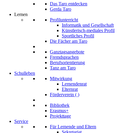
Das Taro entdecken
Gerda Taro
Lernen
Profilunterricht
Informatik und Gesellschaft
Künstlerisch-mediales Profil
Sportliches Profil
Die Fächer am Taro
Ganztagsangebote
Fremdsprachen
Berufsorientierung
Tanz am Taro
Schulleben
Mitwirkung
Lernendenrat
Elternrat
Förderverein (
)
Bibliothek
Erasmus+
Projekttage
Service
Für Lernende und Eltern
Sekretariat