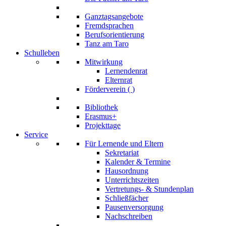
Ganztagsangebote
Fremdsprachen
Berufsorientierung
Tanz am Taro
Schulleben
Mitwirkung
Lernendenrat
Elternrat
Förderverein (
)
Bibliothek
Erasmus+
Projekttage
Service
Für Lernende und Eltern
Sekretariat
Kalender & Termine
Hausordnung
Unterrichtszeiten
Vertretungs- & Stundenplan
Schließfächer
Pausenversorgung
Nachschreiben