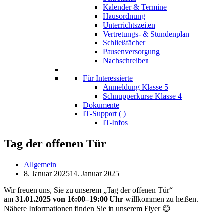
Kalender & Termine
Hausordnung
Unterrichtszeiten
Vertretungs- & Stundenplan
Schließfächer
Pausenversorgung
Nachschreiben
Für Interessierte
Anmeldung Klasse 5
Schnupperkurse Klasse 4
Dokumente
IT-Support (
)
IT-Infos
Tag der offenen Tür
Allgemein
8. Januar 2025
14. Januar 2025
Wir freu­en uns, Sie zu unse­rem „Tag der offe­nen Tür“
am
31.01.2025 von 16:00–19:00 Uhr
will­kom­men zu hei­ßen.
Nähe­re Infor­ma­tio­nen fin­den Sie in unse­rem Flyer 😊