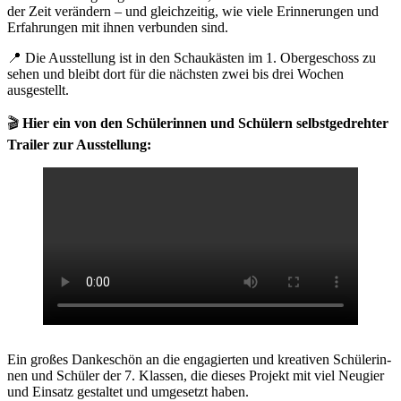
der Zeit ver­än­dern – und gleich­zei­tig, wie vie­le Erin­ne­run­gen und
Erfah­run­gen mit ihnen ver­bun­den sind.
📍 Die Aus­stel­lung ist in den Schau­käs­ten im 1. Ober­ge­schoss zu
sehen und bleibt dort für die nächs­ten zwei bis drei Wochen
ausgestellt.
🎬
Hier ein von den Schü­le­rin­nen und Schü­lern selbst­ge­dreh­ter
Trai­ler zur Ausstellung:
Ein gro­ßes Dan­ke­schön an die enga­gier­ten und krea­ti­ven Schü­le­rin­
nen und Schü­ler der 7. Klas­sen, die die­ses Pro­jekt mit viel Neu­gier
und Ein­satz gestal­tet und umge­setzt haben.