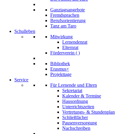
Ganztagsangebote
Fremdsprachen
Berufsorientierung
Tanz am Taro
Schulleben
Mitwirkung
Lernendenrat
Elternrat
Förderverein (
)
Bibliothek
Erasmus+
Projekttage
Service
Für Lernende und Eltern
Sekretariat
Kalender & Termine
Hausordnung
Unterrichtszeiten
Vertretungs- & Stundenplan
Schließfächer
Pausenversorgung
Nachschreiben