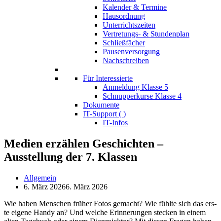
Kalender & Termine
Hausordnung
Unterrichtszeiten
Vertretungs- & Stundenplan
Schließfächer
Pausenversorgung
Nachschreiben
Für Interessierte
Anmeldung Klasse 5
Schnupperkurse Klasse 4
Dokumente
IT-Support (
)
IT-Infos
Medien erzählen Geschichten –
Ausstellung der 7. Klassen
Allgemein
6. März 2026
6. März 2026
Wie haben Men­schen frü­her Fotos gemacht? Wie fühl­te sich das ers­
te eige­ne Han­dy an? Und wel­che Erin­ne­run­gen ste­cken in einem