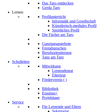
Das Taro entdecken
Gerda Taro
Lernen
Profilunterricht
Informatik und Gesellschaft
Künstlerisch-mediales Profil
Sportliches Profil
Die Fächer am Taro
Ganztagsangebote
Fremdsprachen
Berufsorientierung
Tanz am Taro
Schulleben
Mitwirkung
Lernendenrat
Elternrat
Förderverein (
)
Bibliothek
Erasmus+
Projekttage
Service
Für Lernende und Eltern
Sekretariat