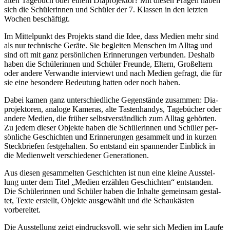
alten Tage­buch oder einem Dia­pro­jek­tor? Mit die­sen Fra­gen haben
sich die Schü­le­rin­nen und Schü­ler der 7. Klas­sen in den letz­ten
Wochen beschäftigt.
Im Mit­tel­punkt des Pro­jekts stand die Idee, dass Medi­en mehr sind
als nur tech­ni­sche Gerä­te. Sie beglei­ten Men­schen im All­tag und
sind oft mit ganz per­sön­li­chen Erin­ne­run­gen ver­bun­den. Des­halb
haben die Schü­le­rin­nen und Schü­ler Freun­de, Eltern, Groß­el­tern
oder ande­re Ver­wand­te inter­viewt und nach Medi­en gefragt, die für
sie eine beson­de­re Bedeu­tung hat­ten oder noch haben.
Dabei kamen ganz unter­schied­li­che Gegen­stän­de zusam­men: Dia­
pro­jek­to­ren, ana­lo­ge Kame­ras, alte Tas­ten­han­dys, Tage­bü­cher oder
ande­re Medi­en, die frü­her selbst­ver­ständ­lich zum All­tag gehör­ten.
Zu jedem die­ser Objek­te haben die Schü­le­rin­nen und Schü­ler per­
sön­li­che Geschich­ten und Erin­ne­run­gen gesam­melt und in kur­zen
Steck­brie­fen fest­ge­hal­ten. So ent­stand ein span­nen­der Ein­blick in
die Medi­en­welt ver­schie­de­ner Generationen.
Aus die­sen gesam­mel­ten Geschich­ten ist nun eine klei­ne Aus­stel­
lung unter dem Titel „Medi­en erzäh­len Geschich­ten“ ent­stan­den.
Die Schü­le­rin­nen und Schü­ler haben die Inhal­te gemein­sam gestal­
tet, Tex­te erstellt, Objek­te aus­ge­wählt und die Schau­käs­ten
vorbereitet.
Die Aus­stel­lung zeigt ein­drucks­voll, wie sehr sich Medi­en im Lau­fe