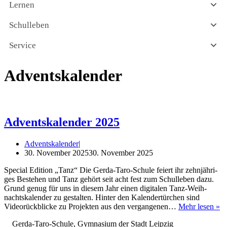
Lernen
Schulleben
Service
Adventskalender
Adventskalender 2025
Adventskalender
30. November 2025
30. November 2025
Spe­cial Edi­ti­on „Tanz“ Die Ger­­da-Taro-Schu­­le fei­ert ihr zehn­jäh­ri­
ges Bestehen und Tanz gehört seit acht fest zum Schul­le­ben dazu.
Grund genug für uns in die­sem Jahr einen digi­ta­len Tanz-Wei­h­­
nachts­­ka­­len­­der zu gestal­ten. Hin­ter den Kalen­der­tür­chen sind
Ad
Video­rück­bli­cke zu Pro­jek­ten aus den ver­gan­ge­nen…
Mehr lesen »
ka
Gerda-Taro-Schule, Gymnasium der Stadt Leipzig
le