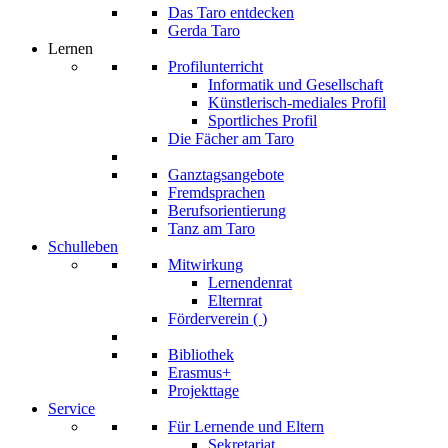
Das Taro entdecken
Gerda Taro
Lernen
Profilunterricht
Informatik und Gesellschaft
Künstlerisch-mediales Profil
Sportliches Profil
Die Fächer am Taro
Ganztagsangebote
Fremdsprachen
Berufsorientierung
Tanz am Taro
Schulleben
Mitwirkung
Lernendenrat
Elternrat
Förderverein (
)
Bibliothek
Erasmus+
Projekttage
Service
Für Lernende und Eltern
Sekretariat