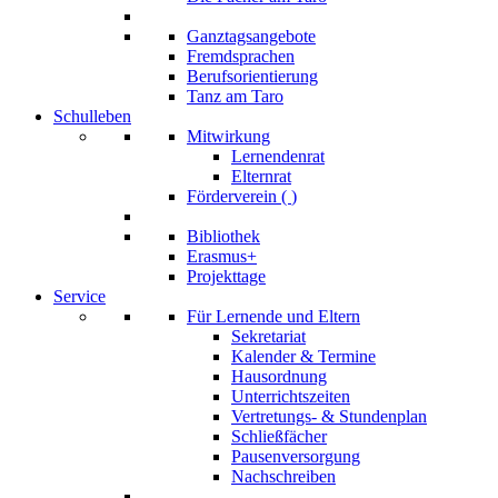
Ganztagsangebote
Fremdsprachen
Berufsorientierung
Tanz am Taro
Schulleben
Mitwirkung
Lernendenrat
Elternrat
Förderverein (
)
Bibliothek
Erasmus+
Projekttage
Service
Für Lernende und Eltern
Sekretariat
Kalender & Termine
Hausordnung
Unterrichtszeiten
Vertretungs- & Stundenplan
Schließfächer
Pausenversorgung
Nachschreiben