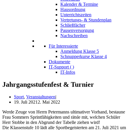
Kalender & Termine
Hausordnung
Unterrichtszeiten
Vertretungs- & Stundenplan
Schließfächer
Pausenversorgung
Nachschreiben
Für Interessierte
Anmeldung Klasse 5
Schnupperkurse Klasse 4
Dokumente
IT-Support (
)
IT-Infos
Jahrgangsstufenfest & Turnier
Sport
,
Veranstaltungen
19. Juli 2021
2. Mai 2022
Wer­de Zeu­ge von Herrn Peter­manns ulti­ma­ti­ver Vor­hand, bestau­ne
Frau Som­mers Sprint­fä­hig­kei­ten und räts­le mit, wel­chen Schü­ler
Herr Stob­be in den Abgrund der Tabel­le zie­hen wird!
Die Klas­sen­stu­fe 10 lädt alle Sport­be­geis­ter­ten am 21. Juli 2021 um