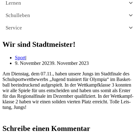
Lernen
Schulleben
Service
Wir sind Stadtmeister!
Sport
9. November 2023
9. November 2023
Am Diens­tag, dem 07.11., haben unse­re Jungs im Stadt­fi­na­le des
Schul­sport­wett­be­werbs „Jugend trai­niert für Olym­pia“ im Bas­ket­
ball beein­dru­ckend auf­ge­spielt. In der Wett­kampf­klas­se 3 konn­ten
wir alle Spie­le für uns ent­schei­den und haben uns somit als Ers­ter
für das Regio­nal­fi­na­le im Dezem­ber qua­li­fi­ziert. In der Wett­kampf­
klas­se 2 haben wir einen soli­den vier­ten Platz erreicht. Tol­le Leis­
tung, Jungs!
Schreibe einen Kommentar