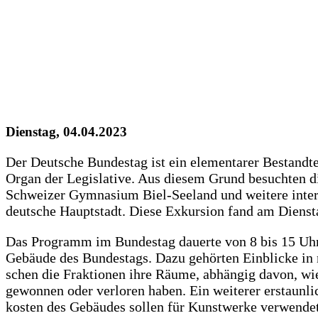
Dienstag, 04.04.2023
Der Deut­sche Bun­des­tag ist ein ele­men­ta­rer Bestand­t
Organ der Legis­la­ti­ve. Aus die­sem Grund besuch­ten 
Schwei­zer Gym­na­si­um Biel-See­land und wei­te­re inter
deut­sche Haupt­stadt. Die­se Exkur­si­on fand am Diens­t
Das Pro­gramm im Bun­des­tag dau­er­te von 8 bis 15 Uhr
Gebäu­de des Bun­des­tags. Dazu gehör­ten Ein­bli­cke in m
schen die Frak­tio­nen ihre Räu­me, abhän­gig davon, wi
gewon­nen oder ver­lo­ren haben. Ein wei­te­rer erstaun­l
kos­ten des Gebäu­des sol­len für Kunst­wer­ke ver­wen­