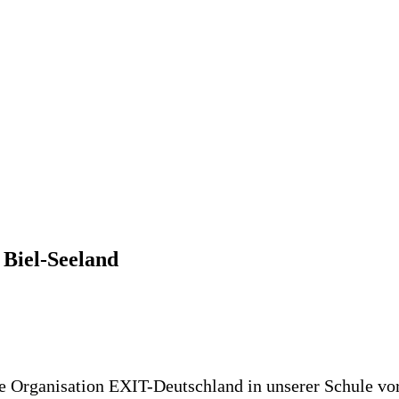
Biel-Seeland
rga­ni­sa­ti­on EXIT-Deutsch­land in unse­rer Schu­le vor