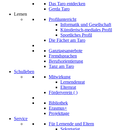
Das Taro entdecken
Gerda Taro
Lernen
Profilunterricht
Informatik und Gesellschaft
Künstlerisch-mediales Profil
Sportliches Profil
Die Fächer am Taro
Ganztagsangebote
Fremdsprachen
Berufsorientierung
Tanz am Taro
Schulleben
Mitwirkung
Lernendenrat
Elternrat
Förderverein (
)
Bibliothek
Erasmus+
Projekttage
Service
Für Lernende und Eltern
Sekretariat