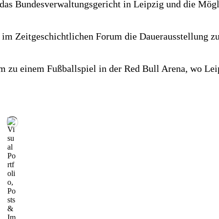
s Bun­des­ver­wal­tungs­ge­richt in Leip­zig und die Mög­
 im Zeit­ge­schicht­li­chen Forum die Dau­er­aus­stel­lung 
 zu einem Fuß­ball­spiel in der Red Bull Are­na, wo Leip