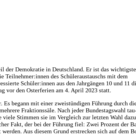
eil der Demo­kra­tie in Deutsch­land. Er ist das wich­tigs­te
die Teilnehmer:innen des Schü­ler­aus­tauschs mit dem
­es­sier­te Schüler:innen aus den Jahr­gän­gen 10 und 11 d
ag vor den Oster­fe­ri­en am 4. April 2023 statt.
. Es begann mit einer zwei­stün­di­gen Füh­rung durch di
eh­re­re Frak­ti­ons­sä­le. Nach jeder Bun­des­tags­wahl tau
e vie­le Stim­men sie im Ver­gleich zur letz­ten Wahl dazu
i­cher Fakt, der bei der Füh­rung fiel: Zwei Pro­zent der B
det wer­den. Aus die­sem Grund erstre­cken sich auf dem 