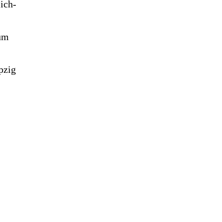
lich­
zum
­zig