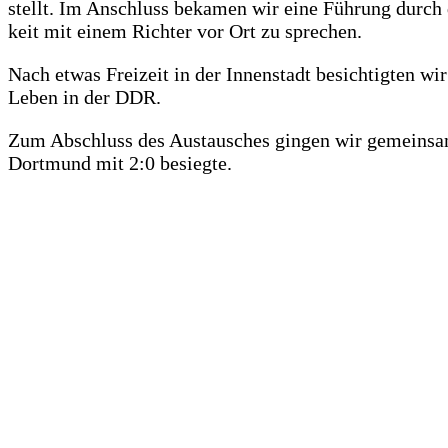
stellt. Im Anschluss beka­men wir eine Füh­rung durch da
keit mit einem Rich­ter vor Ort zu sprechen.
Nach etwas Frei­zeit in der Innen­stadt besich­tig­ten wir
Leben in der DDR.
Zum Abschluss des Aus­tau­sches gin­gen wir gemein­sam
Dort­mund mit 2:0 besiegte.