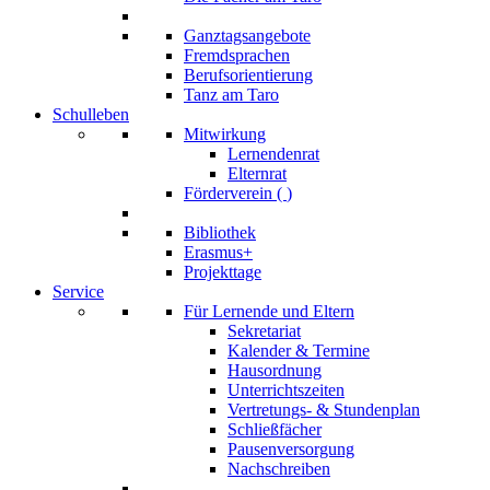
Ganztagsangebote
Fremdsprachen
Berufsorientierung
Tanz am Taro
Schulleben
Mitwirkung
Lernendenrat
Elternrat
Förderverein (
)
Bibliothek
Erasmus+
Projekttage
Service
Für Lernende und Eltern
Sekretariat
Kalender & Termine
Hausordnung
Unterrichtszeiten
Vertretungs- & Stundenplan
Schließfächer
Pausenversorgung
Nachschreiben