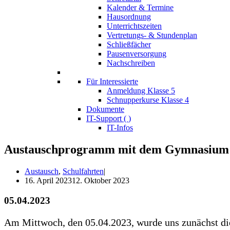
Kalender & Termine
Hausordnung
Unterrichtszeiten
Vertretungs- & Stundenplan
Schließfächer
Pausenversorgung
Nachschreiben
Für Interessierte
Anmeldung Klasse 5
Schnupperkurse Klasse 4
Dokumente
IT-Support (
)
IT-Infos
Austauschprogramm mit dem Gymnasium 
Austausch
,
Schulfahrten
16. April 2023
12. Oktober 2023
05.04.2023
Am Mitt­woch, den 05.04.2023, wur­de uns zunächst die O