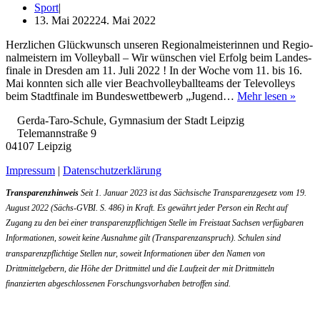
Sport
13. Mai 2022
24. Mai 2022
Herz­li­chen Glück­wunsch unse­ren Regio­nal­meis­te­rin­nen und Regio­
nal­meis­tern im Vol­ley­ball – Wir wün­schen viel Erfolg beim Lan­des­
fi­na­le in Dres­den am 11. Juli 2022 ! In der Woche vom 11. bis 16.
Mai konn­ten sich alle vier Beach­vol­ley­ball­teams der Tel­evol­leys
Vol­
beim Stadt­fi­na­le im Bun­des­wett­be­werb „Jugend…
Mehr lesen »
ley­
Gerda-Taro-Schule, Gymnasium der Stadt Leipzig
ball-
Telemannstraße 9
Erfol
04107 Leipzig
ge
2022
Impressum
|
Datenschutzerklärung
Sach
sen­
Transparenzhinweis
Seit 1. Januar 2023 ist das Sächsische Transparenzgesetz vom 19.
beac
August 2022 (Sächs-GVBI. S. 486) in Kraft. Es gewährt jeder Person ein Recht auf
und
Regio
Zugang zu den bei einer transparenzpflichtigen Stelle im Freistaat Sachsen verfügbaren
Informationen, soweit keine Ausnahme gilt (Transparenzanspruch). Schulen sind
transparenzpflichtige Stellen nur, soweit Informationen über den Namen von
Drittmittelgebern, die Höhe der Drittmittel und die Laufzeit der mit Drittmitteln
finanzierten abgeschlossenen Forschungsvorhaben betroffen sind.