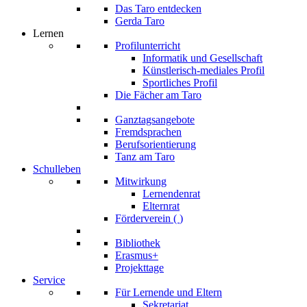
Das Taro entdecken
Gerda Taro
Lernen
Profilunterricht
Informatik und Gesellschaft
Künstlerisch-mediales Profil
Sportliches Profil
Die Fächer am Taro
Ganztagsangebote
Fremdsprachen
Berufsorientierung
Tanz am Taro
Schulleben
Mitwirkung
Lernendenrat
Elternrat
Förderverein (
)
Bibliothek
Erasmus+
Projekttage
Service
Für Lernende und Eltern
Sekretariat