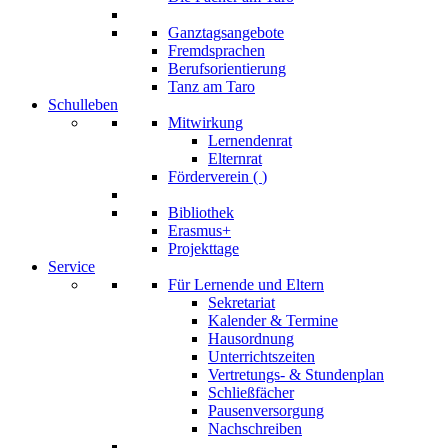
Ganztagsangebote
Fremdsprachen
Berufsorientierung
Tanz am Taro
Schulleben
Mitwirkung
Lernendenrat
Elternrat
Förderverein (
)
Bibliothek
Erasmus+
Projekttage
Service
Für Lernende und Eltern
Sekretariat
Kalender & Termine
Hausordnung
Unterrichtszeiten
Vertretungs- & Stundenplan
Schließfächer
Pausenversorgung
Nachschreiben