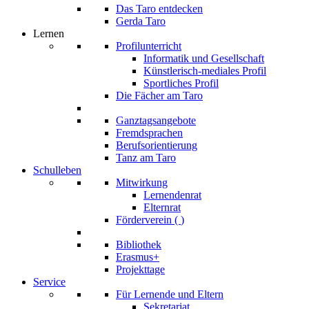
Das Taro entdecken
Gerda Taro
Lernen
Profilunterricht
Informatik und Gesellschaft
Künstlerisch-mediales Profil
Sportliches Profil
Die Fächer am Taro
Ganztagsangebote
Fremdsprachen
Berufsorientierung
Tanz am Taro
Schulleben
Mitwirkung
Lernendenrat
Elternrat
Förderverein (
)
Bibliothek
Erasmus+
Projekttage
Service
Für Lernende und Eltern
Sekretariat