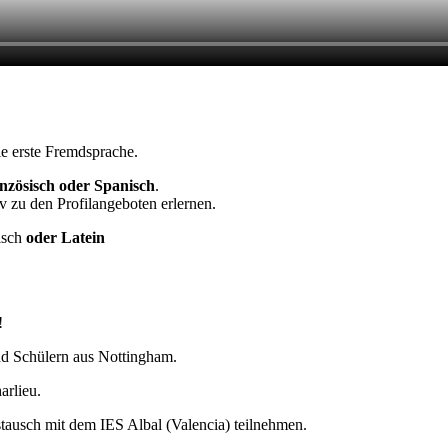
ie ers­te Fremdsprache.
­zö­sisch oder Spa­nisch
.
tiv zu den Pro­fil­an­ge­bo­ten erlernen.
nisch
oder Latein
!
nd Schü­lern aus Nottingham.
arlieu.
aus­tausch mit dem IES Albal (Valen­cia) teilnehmen.