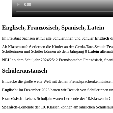
Englisch, Französisch, Spanisch, Latein
Im Frei­staat Sach­sen ist für alle Schü­le­rin­nen und Schü­ler
Eng­lisch
d
Ab Klas­sen­stu­fe 6 erler­nen die Kin­der an der Ger­da-Taro-Schu­le
Fran
Schü­le­rin­nen und Schü­ler kön­nen ab dem Jahr­gang 8
Latein
alter­na­
NEU
ab dem Schul­jahr
2024/25
: 2.Fremdsprache: Fran­zö­sisch, Spa­
Schüleraustausch
Ent­de­cke die gro­ße wei­te Welt mit dei­nen Fremdsprachenkenntnissen
Eng­lisch
: Im Dezem­ber 2023 hat­ten wir Besuch von Schü­le­rin­nen u
Fran­zö­sisch
: Letz­tes Schul­jahr waren Ler­nen­de der 10.Klassen in Ch
Spa­nisch
-Ler­nen­de der 10. Klas­sen kön­nen am jähr­li­chen Schü­ler­